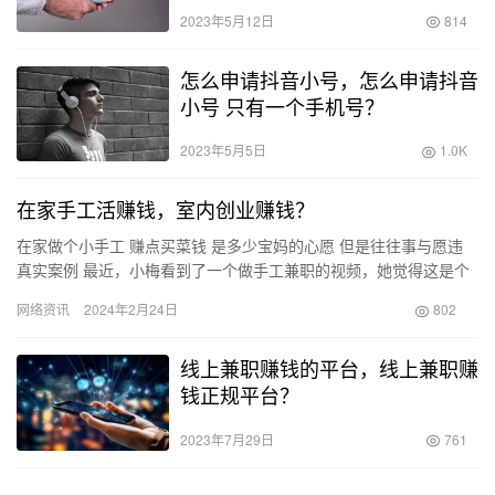
2023年5月12日
814
怎么申请抖音小号，怎么申请抖音
小号 只有一个手机号？
2023年5月5日
1.0K
在家手工活赚钱，室内创业赚钱？
在家做个小手工 赚点买菜钱 是多少宝妈的心愿 但是往往事与愿违
真实案例 最近，小梅看到了一个做手工兼职的视频，她觉得这是个
挣点零花钱的好机会，内心十分激动，便马上联系了发布视频的…
网络资讯
2024年2月24日
802
线上兼职赚钱的平台，线上兼职赚
钱正规平台？
2023年7月29日
761