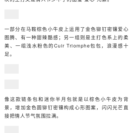
一部分在马鞍棕色小牛皮上运用了金色铆钉密镶爱心
图腾、有一种甜辣酷感；另一组则是主打色系上的柔
美、一组浅水粉色的Cuir Triomphe包包，浪漫感十
足。
像这款链条包和迷你半月包就是以棕色小牛皮为背
景，增加金色圆铆钉密镶构成心形图案，闪闪光芒直
接把情人节气氛围拉满。