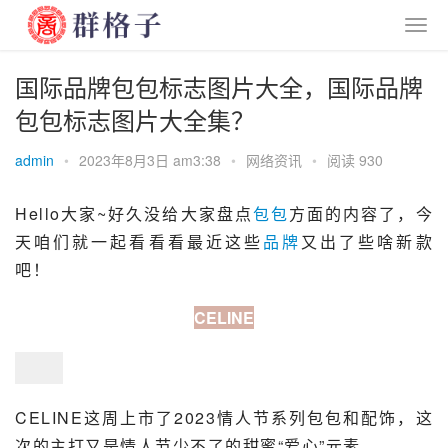
国际品牌包包标志图片大全，国际品牌
包包标志图片大全集？
admin
•
2023年8月3日 am3:38
•
网络资讯
•
阅读 930
Hello大家~好久没给大家盘点
包包
方面的内容了，今
天咱们就一起看看看最近这些
品牌
又出了些啥新款
吧！
CELINE
CELINE这周
上市
了2023情人节系列包包和配饰，这
次的主打又是情人节少不了的甜蜜“爱心”元素。