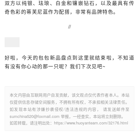
双方以纯银、
珐琅
、白金和镶嵌钻石，以及最具有传
奇色彩的
蒂芙尼蓝
作为配搭，非常有品牌特色。
//
好啦，今天的包包新品盘点到这里就结束啦，不知道
有没有你心动的那一只呢？我们下次见吧~
本文内容由互联网用户自发贡献，该文观点仅代表作者本人。本站
仅提供信息存储空间服务，不拥有所有权，不承担相关法律责任。
如发现本站有涉嫌抄袭侵权/违法违规的内容， 请发送邮件至
sumchina520@foxmail.com 举报，一经查实，本站将立刻删除。
如若转载，请注明出处：https://www.huoyanteam.com/32176.html