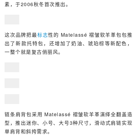
素，于2006秋冬首次推出。
这次品牌把最
标志
性的 Matelassé 褶皱软羊革包包推
出了新款托特包，还增加了奶油、琥珀棕等新配色，
一整个就是复古俏丽风。
链条肩背包采用 Matelassé 褶皱软羊革演绎全翻盖造
型，推出迷你、小号、大号3种尺寸，滑动式肩链实现
单肩背和斜挎需求。