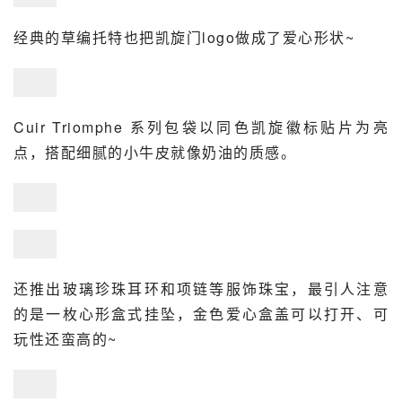
经典的草编托特也把
凯旋门
logo做成了爱心形状~
Cuir Triomphe 系列包袋以同色凯旋徽标贴片为亮
点，搭配细腻的小牛皮就像奶油的质感。
还推出玻璃珍珠耳环和项链等服饰珠宝，最引人注意
的是一枚心形盒式挂坠，金色爱心盒盖可以打开、可
玩性还蛮高的~