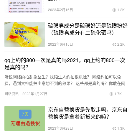
2023年2月16日
1.2K
硫磺皂成分是硫磺好还是硫磺粉好
（硫磺皂成分有二硫化硒吗）
2022年6月15日
2.2K
qq上约的800一次是真的吗2021，qq上约的800一次
是真的吗？
听说网络约拍乱象丛生？找陌生人约拍很危险？ 网络约拍可以免
费，遇到大神能拍出意想不到的效果？ 这些都是真的吗？你敢在网
络上找人约拍吗？ 如今大家出远门困难，但是我们日常看到的景色
网络资讯
2023年1月27日
1.7K
都…
京东自营换货是先取走吗，京东自
营换货是拿着新货来的嘛？
2023年3月28日
1.3K