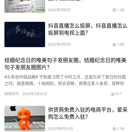
2023年3月8日
1.6K
抖音直播怎么投屏，抖音直播怎么
投屏到电视上面？
2023年6月5日
1.8K
结婚纪念日的唯美句子发朋友圈，结婚纪念日的唯美
句子发朋友圈图片？
#头条创作挑战赛# 不知是习惯了今时之月，还是忘却了昔日的月圆
之时。困意微微，十指相扣，轻合双眸，倚靠在爱人身旁，耳畔轻
柔的音乐缓缓回荡，“幸福吗？”爱人轻轻地问了一句，是啊，幸福…
网络资讯
2023年3月26日
817
供货商免费入驻的电商平台，爱采
购怎么免费入驻？
2023年8月10日
1.3K