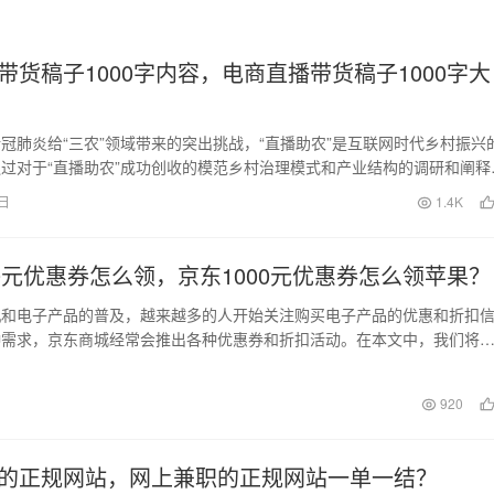
带货稿子1000字内容，电商直播带货稿子1000字大
冠肺炎给“三农”领域带来的突出挑战，“直播助农”是互联网时代乡村振兴
过对于“直播助农”成功创收的模范乡村治理模式和产业结构的调研和阐释
出这一模…
3日
1.4K
00元优惠券怎么领，京东1000元优惠券怎么领苹果？
机和电子产品的普及，越来越多的人开始关注购买电子产品的优惠和折扣
种需求，京东商城经常会推出各种优惠券和折扣活动。在本文中，我们将
东1000元优惠…
日
920
的正规网站，网上兼职的正规网站一单一结？