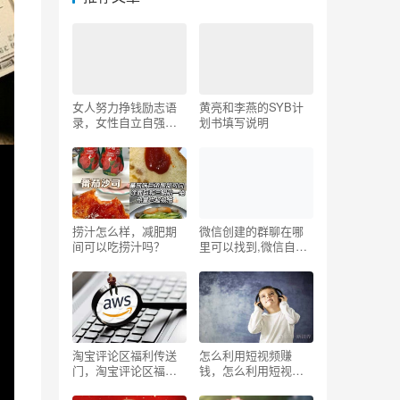
女人努力挣钱励志语
黄亮和李燕的SYB计
录，女性自立自强格
划书填写说明
言？
捞汁怎么样，减肥期
微信创建的群聊在哪
间可以吃捞汁吗？
里可以找到,微信自己
创建的群聊怎么找到
淘宝评论区福利传送
怎么利用短视频赚
门，淘宝评论区福利
钱，怎么利用短视频
传送门什么意思？
赚钱怎么搬运别人的