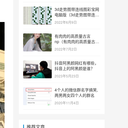
3d走势图带连线图彩宝网
电脑版（3d走势图带连线
图彩宝网手机版）
2022年6月9日
有肉肉的高质量古言
np（有肉肉的高质量古言
np推荐）
2022年7月2日
抖音阿黑颜网红有哪些，
抖音上的阿黑颜是谁？
2023年5月23日
4个人的微信群名字搞笑,
两男两女四个人的群名
2020年11月4日
推荐文章