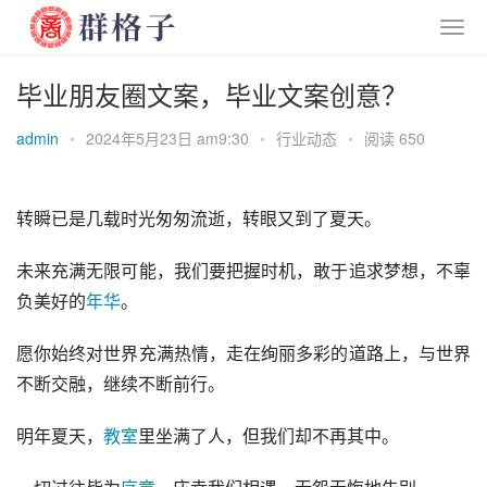
毕业朋友圈文案，毕业文案创意？
admin
•
2024年5月23日 am9:30
•
行业动态
•
阅读 650
转瞬已是几载时光匆匆流逝，转眼又到了夏天。
未来充满无限可能，我们要把握时机，敢于追求梦想，不辜
负美好的
年华
。
愿你始终对世界充满热情，走在绚丽多彩的道路上，与世界
不断交融，继续不断前行。
明年夏天，
教室
里坐满了人，但我们却不再其中。