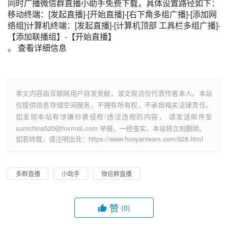
同时广播微信群直播小助手免费下载，具体设置路径如下：
移动终端：[发起直播]-[开始直播]-[右下角多组广播]-[添加网
络组]计算机终端：[发起直播]-[计算机顶部 工具栏多组广播]-
【添加联播组】-【开始直播】
。 查看详细信息
本文内容由互联网用户自发贡献，该文观点仅代表作者本人。本站
仅提供信息存储空间服务，不拥有所有权，不承担相关法律责任。
如发现本站有涉嫌抄袭侵权/违法违规的内容， 请发送邮件至
sumchina520@foxmail.com 举报，一经查实，本站将立刻删除。
如若转载，请注明出处：https://www.huoyanteam.com/828.html
多群直播
小助手
微信群直播
赞
(0)