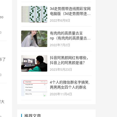
3d走势图带连线图彩宝网
电脑版（3d走势图带连线
eo
图彩宝网手机版）
2022年6月9日
0
有肉肉的高质量古言
np（有肉肉的高质量古言
np推荐）
2022年7月2日
抖音阿黑颜网红有哪些，
布了
抖音上的阿黑颜是谁？
2023年5月23日
0
4个人的微信群名字搞笑,
两男两女四个人的群名
2020年11月4日
时大
推荐文章
0