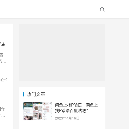
码
者
的重
0
热门文章
闲鱼上找P暗语，闲鱼上
旧年
找P暗语百度贴吧？
”，
2023年4月16日