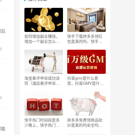
然后
如何增加副业赚钱，
快手下载拼多多领红
增加一个副业怎么发
包是真的吗，快手下
圈
载拼多多领红包是真
0
的吗吗？
淘宝差评申诉成功诀
抖音gmv是什么意
窍（酒店差评申诉成
思，抖音GMV是什么
功诀窍）
意思啊？
0
快手热门时间段是多
拼多多免费领商品砍
少晚上，快手热门时
价是真的吗安全吗，
可能
间段是多少晚上的？
拼多多免费领商品砍