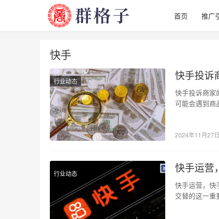
首页
推广
快手
快手投诉
行业动态
快手投诉商家
可能会遇到商
要途径之一。
2024年11月27
快手运营
行业动态
快手运营，快手
交替的这一重
…