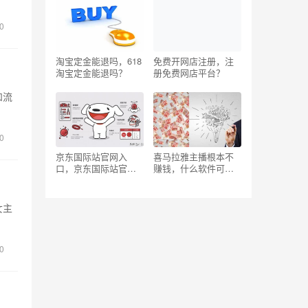
价是真的吗安全吗知
乎？
0
淘宝定金能退吗，618
免费开网店注册，注
淘宝定金能退吗？
册免费网店平台？
和流
0
京东国际站官网入
喜马拉雅主播根本不
口，京东国际站官网
赚钱，什么软件可以
树枝惠贴？
配音赚钱？
女主
0