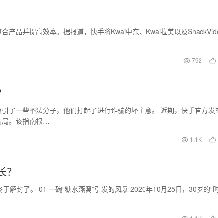
并提高效率。据报道，快手将Kwai中东、Kwai拉美以及SnackVid
792
？
引了一些不法分子，他们打起了进行诈骗的坏主意。 近期，快手官方发
骗局。该指南根…
1.1K
长？
了。 01 一碗“糖水燕窝”引发的风暴 2020年10月25日，30岁的“
1.1K