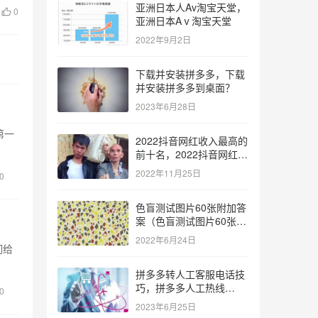
亚洲日本人Av淘宝天堂，
0
亚洲日本Aⅴ淘宝天堂
2022年9月2日
下载并安装拼多多，下载
并安装拼多多到桌面？
2023年6月28日
第一
2022抖音网红收入最高的
前十名，2022抖音网红收
入最高的前十名有哪些？
2022年11月25日
0
色盲测试图片60张附加答
案（色盲测试图片60张复
杂）
2022年6月24日
们给
拼多多转人工客服电话技
巧，拼多多人工热线
0
9541344？
2023年6月25日