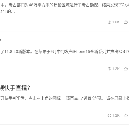
过程中，考古部门对48万平方米的建设区域进行了考古勘探，结果发现了孙
1年的…
1.6K
？
了11.8.40新版本。在苹果于9月中旬发布iPhone15全新系列并推出iOS1
1.2K
频快手直播？
打开快手APP后，点击左上角的图标。 请再点击“设置”选项。 请在屏幕上
1.2K