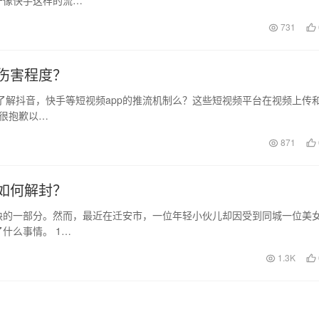
于像快手这样的流…
731
伤害程度？
了解抖音，快手等短视频app的推流机制么？这些短视频平台在视频上传
 很抱歉以…
871
如何解封？
缺的一部分。然而，最近在迁安市，一位年轻小伙儿却因受到同城一位美
什么事情。 1…
1.3K