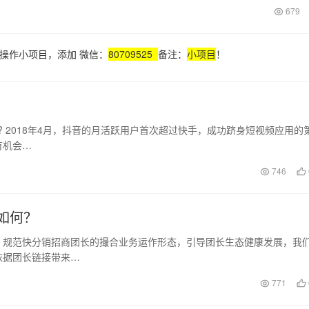
679
操作小项目，添加 微信：
80709525
备注：
小项目
！
? 2018年4月，抖音的月活跃用户首次超过快手，成功跻身短视频应用的
有机会…
746
如何？
，规范快分销招商团长的撮合业务运作形态，引导团长生态健康发展，我
依据团长链接带来…
771