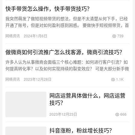
快手带货怎么操作，快手带货技巧？
我突然萌发了做短视频带货的想法，但是不太清楚从何下手，已经
开通了账号，但是对如何盈利感到困惑。 要做快手短视频带货，首
先需要选择好要推荐的产品或者商品，然后准备好相关的素材和文
网络资讯
2024年1月6日
739
案，…
做微商如何引流推广怎么找客源，微商引流技巧？
许多人认为从事微商会面临三个核心难题：如何进行客户引流？如
何提高转化率？以及如何实现持续的裂变效应？ 可是大部分新手微
商到第一步就做不下去了，消费完熟人或者微信好友就不知道该怎
网络资讯
2023年12月28日
1.1K
么办…
网店运营具体做什么，网店运营
技巧？
2023年12月23日
666
抖音涨粉，粉丝增长技巧？