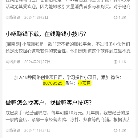
活动尤其受欢迎，因为能够吸引大量消费者参与和购买。对于电商
平台上的卖家来说，合理设置秒杀活动能够提高商品销量和提升品
网络资讯
2024年3月2日
1.3K
牌知名…
小啄赚钱下载，在线赚钱小技巧？
[闽南网] 小啄赚钱是一款非常不错的赚钱平台，不过很多小伙伴们
还是比较担心这款软件的安全性，他们想知道这个软件到底靠不靠
谱，是不是真的可以赚钱，值不值得信赖，大家可以进一步了解一
网络资讯
2024年2月27日
1.1K
下…
加入18种网络创业项目群，学习操作小项目，添加 微信：
80709525
备注：
小项目
！
做鸭怎么找客户，找做鸭客户技巧？
底层高手: 经营卤鸭店，每年可赚10万元。几年前，我曾经营的是
一家陶瓷店，紧邻一家经营卤鸭、凉拌、熟食等的商铺。根据该店
老板张兄介绍，他每年除去日常生活开支后，可获得10万元的纯
网络资讯
2024年1月24日
1.2K
利…