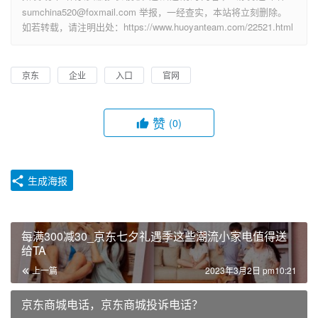
sumchina520@foxmail.com 举报，一经查实，本站将立刻删除。
如若转载，请注明出处：https://www.huoyanteam.com/22521.html
京东
企业
入口
官网
赞
(0)
生成海报
每满300减30_京东七夕礼遇季这些潮流小家电值得送
给TA
上一篇
2023年3月2日 pm10:21
京东商城电话，京东商城投诉电话？