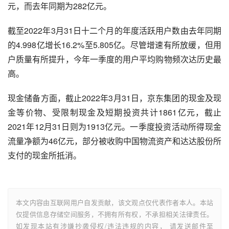
元，而去年同期为282亿元。
截至2022年3月31日十二个月的年度活跃用户数由去年同期
的4.998亿增长16.2%至5.805亿。尽管增速有所放缓，但用
户质量有所提升，今年一季度的用户平均购物频次达历史最
高。
现金储备方面，截止2022年3月31日，京东集团的现金及现
金等价物、受限制现金及短期投资共计1861亿元，截止
2021年12月31日则为1913亿元。一季度投资活动所得
现金
流量净额
为46亿元，部分被收购
中国物流资产
和达达股份所
支付的现金所抵消。
本文内容由互联网用户自发贡献，该文观点仅代表作者本人。本站
仅提供信息存储空间服务，不拥有所有权，不承担相关法律责任。
如发现本站有涉嫌抄袭侵权/违法违规的内容， 请发送邮件至