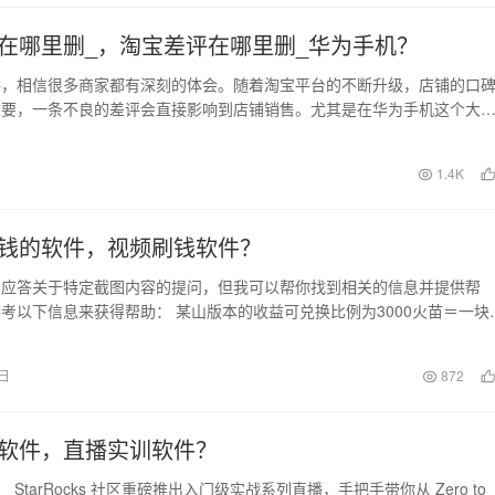
在哪里删_，淘宝差评在哪里删_华为手机？
评，相信很多商家都有深刻的体会。随着淘宝平台的不断升级，店铺的口
重要，一条不良的差评会直接影响到店铺销售。尤其是在华为手机这个大
的商家更加注意到口…
日
1.4K
钱的软件，视频刷钱软件？
法应答关于特定截图内容的提问，但我可以帮你找到相关的信息并提供帮
考以下信息来获得帮助： 某山版本的收益可兑换比例为3000火苗＝一块
务是观看视频，分…
6日
872
软件，直播实训软件？
春， StarRocks 社区重磅推出入门级实战系列直播，手把手带你从 Zero to