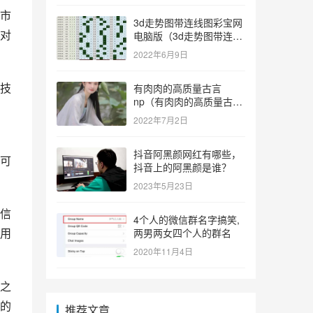
市
3d走势图带连线图彩宝网
对
电脑版（3d走势图带连线
图彩宝网手机版）
2022年6月9日
技
有肉肉的高质量古言
np（有肉肉的高质量古言
np推荐）
2022年7月2日
抖音阿黑颜网红有哪些，
可
抖音上的阿黑颜是谁？
2023年5月23日
信
4个人的微信群名字搞笑,
用
两男两女四个人的群名
2020年11月4日
之
的
推荐文章