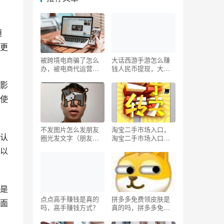
遵
更
被跨境电商骗了怎么
大话西游手游怎么赚
办，被电商代运营骗
钱人民币提现，大话
了怎么办？
西游搬砖一天能赚多
影
少？
使
不发图片怎么发朋友
淘宝二手市场入口，
认
圈光发文字（朋友圈
淘宝二手市场入口在
不发图片怎么发朋友
哪？
以
圈）
是
点点高手赚钱是真的
拼多多免费领皮肤是
面
吗，高手赚钱方式？
真的吗，拼多多免费
领皮肤是真的吗吗？