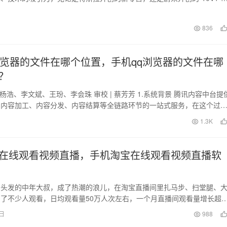
根本上来说…
836
浏览器的文件在哪个位置，手机qq浏览器的文件在哪
？
、杨浩、李文斌、王玢、李会珠 审校 | 蔡芳芳 1.系统背景 腾讯内容中台提
、内容加工、内容分发、内容结算等全链路环节的一站式服务，在这个过
大…
日
1.3K
在线观看视频直播，手机淘宝在线观看视频直播软
白头发的中年大叔，成了热潮的浪儿，在淘宝直播间里扎马步、扫堂腿、
了不少人观看，日均观看量50万人次左右，一个月直播间观看量增长超
云爸爸”直…
6日
988