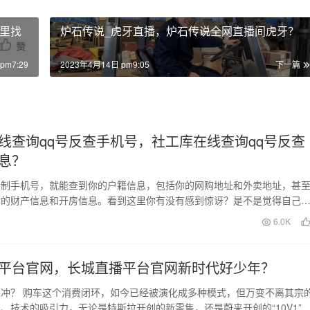
里找
炉石传说_虎牙直播，炉石传说全网直播间虎牙？
pm7:29
2023年4月14日 pm9:05
下一篇
线查询qq号反查手机号，社工库在线查询qq号反查
息？
名制手机号，就能查到你的户籍信息，包括你的网购地址和外卖地址，甚
你的财产信息和开房信息。看到这里你有没有感到惊讶？是不是觉得自己
有隐私了，是不是觉…
日
6.0K
平台官网，长城直播平台官网新时代好少年？
冲？ 购车这个消费闭环，如今已经被演化成多种模式，但万变不离其宗
、技术的吸引力，无论是特斯拉开创的新零售，还是蔚来开创的“10V1”