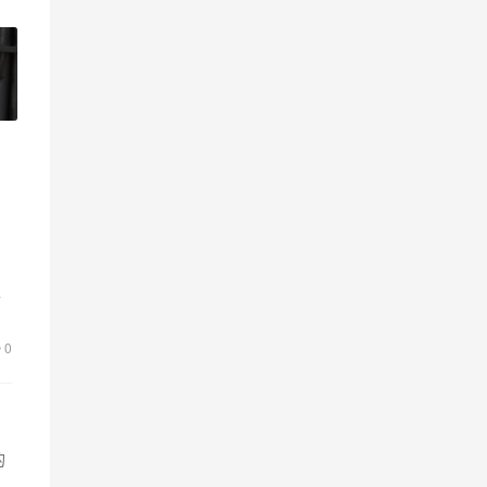
至
的
0
的
至