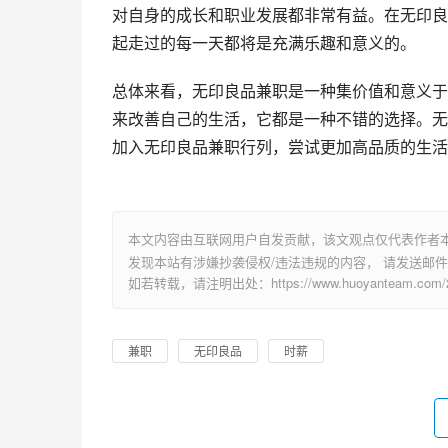
对自身的成长和职业发展都非常有益。在无印良
起走过的每一天都将是充满乐趣和意义的。
总体来看，无印良品兼职是一种集价值和意义于
来改善自己的生活，它都是一种不错的选择。无
加入无印良品兼职行列，尝试更加高品质的生活
本文内容由互联网用户自发贡献，该文观点仅代表作者
发现本站有涉嫌抄袭侵权/违法违规的内容， 请发送邮件至 su
如若转载，请注明出处：https://www.huoyanteam.com/29
兼职
无印良品
时薪