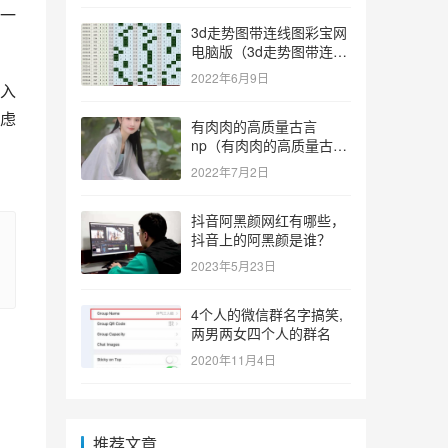
一
3d走势图带连线图彩宝网
电脑版（3d走势图带连线
图彩宝网手机版）
2022年6月9日
入
虑
有肉肉的高质量古言
np（有肉肉的高质量古言
np推荐）
2022年7月2日
抖音阿黑颜网红有哪些，
抖音上的阿黑颜是谁？
2023年5月23日
4个人的微信群名字搞笑,
两男两女四个人的群名
2020年11月4日
推荐文章