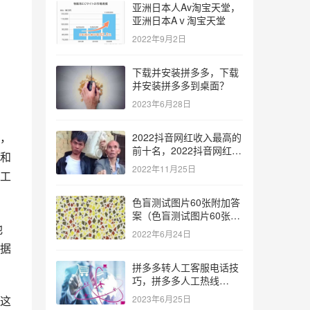
亚洲日本人Av淘宝天堂，
亚洲日本Aⅴ淘宝天堂
2022年9月2日
下载并安装拼多多，下载
并安装拼多多到桌面？
2023年6月28日
，
2022抖音网红收入最高的
前十名，2022抖音网红收
和
入最高的前十名有哪些？
2022年11月25日
工
色盲测试图片60张附加答
案（色盲测试图片60张复
他
杂）
2022年6月24日
据
拼多多转人工客服电话技
巧，拼多多人工热线
9541344？
这
2023年6月25日