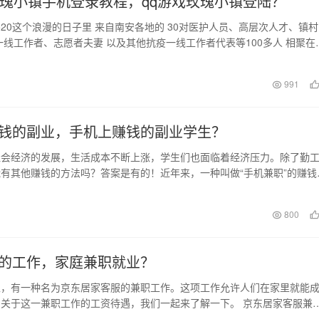
玫瑰小镇手机登录教程，qq游戏玫瑰小镇登陆？
在520这个浪漫的日子里 来自南安各地的 30对医护人员、高层次人才、镇村
一线工作者、志愿者夫妻 以及其他抗疫一线工作者代表等100多人 相聚在
…
日
991
钱的副业，手机上赚钱的副业学生？
社会经济的发展，生活成本不断上涨，学生们也面临着经济压力。除了勤
有其他赚钱的方法吗？答案是有的！近年来，一种叫做“手机兼职”的赚钱
来越多的人所接…
日
800
的工作，家庭兼职就业？
上，有一种名为京东居家客服的兼职工作。这项工作允许人们在家里就能
关于这一兼职工作的工资待遇，我们一起来了解一下。 京东居家客服兼
呢？ 目前，市…