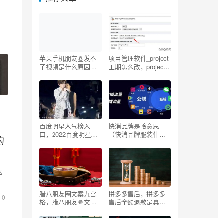
苹果手机朋友圈发不
项目管理软件_project
了视频是什么原因苹
工期怎么改，project
果12，iphone12朋友
软件里的工期怎么
圈发不了视频？
改？
百度明星人气榜入
快消品牌是啥意思
口，2022百度明星人
（快消品牌服装什么
的
气榜入口
意思）
达
成
腊八朋友圈文案九宫
拼多多售后，拼多多
0
格，腊八朋友圈文案
售后全额退款是真的
小红书？
吗