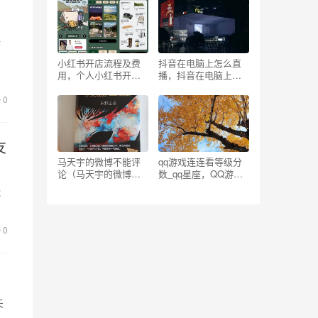
论
己
小红书开店流程及费
抖音在电脑上怎么直
用，个人小红书开店
播，抖音在电脑上怎
流程及费用？
么直播电影？
0
友
马天宇的微博不能评
qq游戏连连看等级分
论（马天宇的微博为
数_qq星座，QQ游戏
什么没有人评论）
连连看等级？
能
都
0
夫
以