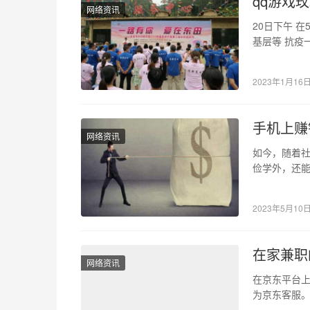
qq游戏
网络资讯
20日下午 
基层等 抗疫
田镇蓝溪河
2023年1月16
手机上赚
网络资讯
如今，随着
俭学外，还能
式已经被越
2023年5月10
在家兼职
网络资讯
在京东平台
为京东客服。
的工资是多少