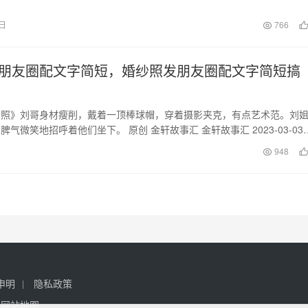
3日
766
朋友圈配文字简短，婚纱照发朋友圈配文字简短搞
纱照》刘哥身材瘦削，戴着一顶棒球帽，穿着摄影夹克，有点艺术范。刘
气微笑地招呼着他们坐下。 原创 金轩故事汇 金轩故事汇 2023-03-03
日
948
申明
隐私政策
网站地图