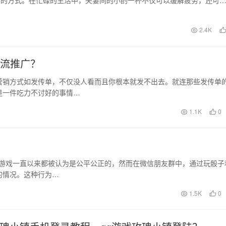
下面是一些朋友圈…
2.4K
引流推广？
营销方式如发传单，不仅没人看而且你根本就发不出去。就连那些发传单
是一件吃力不讨好的事情…
1.1K
0
这些游戏一直以来都被认为是公平公正的，然而在微信朋友群中，通过玩骰子
的情况。这种行为…
1.5K
0