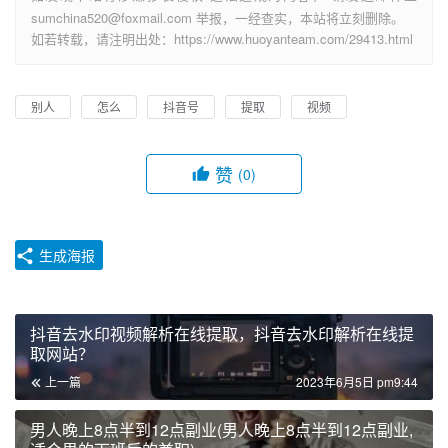
sumchina520@foxmail.com 举报，一经查实，本站将立刻删除。
如若转载，请注明出处：https://www.huoyanteam.com/29413.html
别人
怎么
抖音号
提取
视频
赞
(0)
生成海报
抖音去水印视频解析在线提取，抖音去水印解析在线提
取网站？
上一篇
2023年6月5日 pm9:44
男人晚上8点半到12点副业(男人晚上8点半到12点副业,