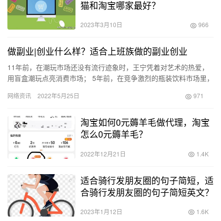
猫和淘宝哪家最好？
2023年3月10日
966
做副业|创业什么样？适合上班族做的副业创业
11年前，在潮玩市场还没有流行迹象时，王宁凭着对艺术的热爱，
用盲盒潮玩点亮消费市场； 5年前，在竞争激烈的瓶装饮料市场里，
唐彬森开始二次创业，洞察消费者对于饮料的新需求，以无糖气
网络资讯
2022年5月25日
971
泡…
淘宝如何0元薅羊毛做代理，淘宝
怎么0元薅羊毛？
2022年12月21日
1.4K
适合骑行发朋友圈的句子简短，适
合骑行发朋友圈的句子简短英文？
2023年1月12日
1.6K