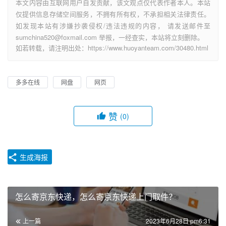
本文内容由互联网用户自发贡献，该文观点仅代表作者本人。本站
仅提供信息存储空间服务，不拥有所有权，不承担相关法律责任。
如发现本站有涉嫌抄袭侵权/违法违规的内容， 请发送邮件至
sumchina520@foxmail.com 举报，一经查实，本站将立刻删除。
如若转载，请注明出处：https://www.huoyanteam.com/30480.html
多多在线
网盘
网页
赞
(0)
生成海报
怎么寄京东快递，怎么寄京东快递上门取件？
上一篇
2023年6月28日 pm6:31