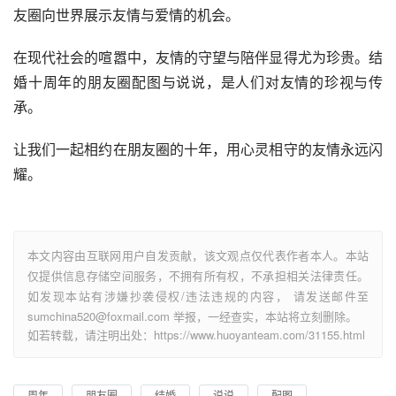
友圈向世界展示友情与爱情的机会。
在现代社会的喧嚣中，友情的守望与陪伴显得尤为珍贵。结
婚十周年的朋友圈配图与说说，是人们对友情的珍视与传
承。
让我们一起相约在朋友圈的十年，用心灵相守的友情永远闪
耀。
本文内容由互联网用户自发贡献，该文观点仅代表作者本人。本站
仅提供信息存储空间服务，不拥有所有权，不承担相关法律责任。
如发现本站有涉嫌抄袭侵权/违法违规的内容， 请发送邮件至
sumchina520@foxmail.com 举报，一经查实，本站将立刻删除。
如若转载，请注明出处：https://www.huoyanteam.com/31155.html
周年
朋友圈
结婚
说说
配图