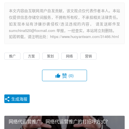
本文内容由互联网用户自发贡献，该文观点仅代表作者本人。本站
仅提供信息存储空间服务，不拥有所有权，不承担相关法律责任。
如发现本站有涉嫌抄袭侵权/违法违规的内容， 请发送邮件至
sumchina520@foxmail.com 举报，一经查实，本站将立刻删除。
如若转载，请注明出处：https://www.huoyanteam.com/31466.html
推广
方案
策划
网络
营销
赞
(0)
生成海报
网络代运营推广，网络代运营推广的打招呼方式？