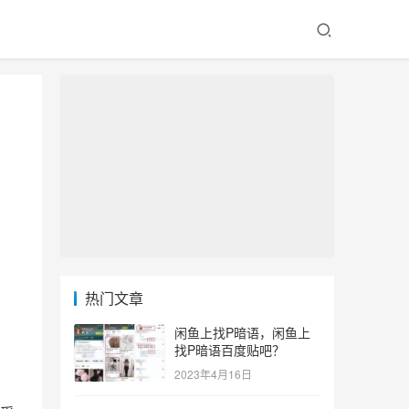
热门文章
闲鱼上找P暗语，闲鱼上
找P暗语百度贴吧？
2023年4月16日