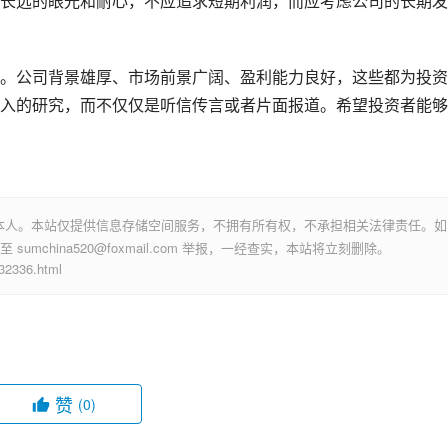
长远的眼光和耐心，不应追求短期利润，而应考虑公司的长期发
。公司背景雄厚、市场前景广阔、盈利能力良好，这些都为投资
入的研究，而不仅仅是听信传言或者片面报道。希望投资者能够
本人。本站仅提供信息存储空间服务，不拥有所有权，不承担相关法律责任。如
mchina520@foxmail.com 举报，一经查实，本站将立刻删除。
336.html
赞
(0)