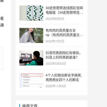
展
3d走势图带连线图彩宝网
电脑版（3d走势图带连线
图彩宝网手机版）
者
2022年6月9日
通
有肉肉的高质量古言
np（有肉肉的高质量古言
np推荐）
2022年7月2日
抖音阿黑颜网红有哪些，
抖音上的阿黑颜是谁？
2023年5月23日
4个人的微信群名字搞笑,
两男两女四个人的群名
2020年11月4日
推荐文章