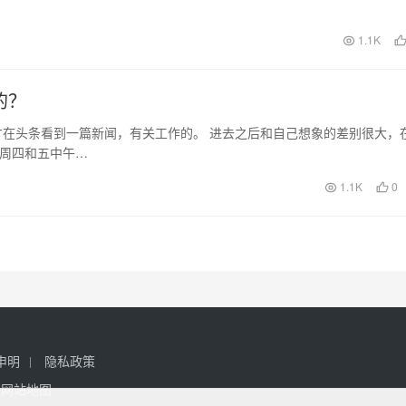
受到购物优惠…
日
1.1K
的？
刚才在头条看到一篇新闻，有关工作的。 进去之后和自己想象的差别很大，
每周四和五中午…
1.1K
0
申明
隐私政策
网站地图