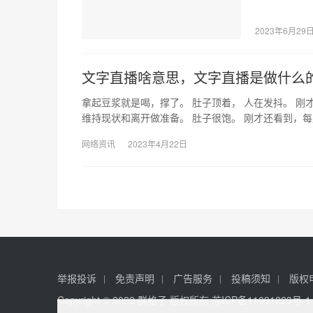
项，让你享
2023年6月29
文字直播啥意思，文字直播是做什么
拿起豆浆就是喝，撑了。 肚子顶着， 人在发抖。 
维持现状和离开做准备。 肚子很饱。 刚才还看到，
网络资讯
2023年4月22日
举报投诉
免责声明
广告服务
投稿须知
版权
Copyright © 2022 群格子 版权所有
苏ICP备11091223号-1