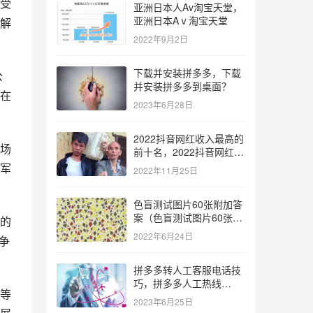
受
亚洲日本人Av淘宝天堂，
亚洲日本Aⅴ淘宝天堂
解
2022年9月2日
下载并安装拼多多，下载
公
并安装拼多多到桌面？
在
2023年6月28日
2022抖音网红收入最高的
场
前十名，2022抖音网红收
入最高的前十名有哪些？
军
2022年11月25日
色盲测试图片60张附加答
案（色盲测试图片60张复
的
杂）
2022年6月24日
争
拼多多转人工客服电话技
巧，拼多多人工热线
等
9541344？
2023年6月25日