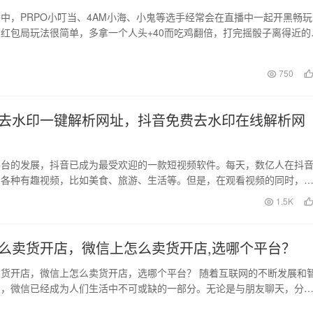
中，PRPO小叮当、4AM小海、小鬼等选手经常会在直播中一起开黑畅玩
红包局玩法很简单，多拿一个人头+40而吃鸡翻倍，打完摇骰子离得近的
，基本上每…
日
750
去水印一键解析网址，抖音免费去水印在线解析网
平台的发展，抖音已成为最受欢迎的一款短视频软件。每天，数亿人在抖
看各种有趣视频，比如美食、旅游、生活等。但是，在观看视频的同时，
挡住画面，影响观感…
日
1.5K
么卖货开店，微信上怎么卖货开店,选哪个平台？
货开店，微信上怎么卖货开店，选哪个平台？ 随着互联网的不断发展和
及，微信已经成为人们生活中不可或缺的一部分。无论是与朋友聊天，分
进行线上购物，微…