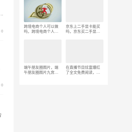
全？
组
跨境电商个人可以做
京东上二手显卡能买
吗，跨境电商个人可
吗，京东买二手显卡
0
以做吗需要投资多
怎么样？
钱？
端午朋友圈图片，端
在直播节目炫富爆红
音
午朋友圈图片九宫
了全文免费阅读，在
常
格？
直播节目炫富爆红了
小说免费阅读？
0
智
享