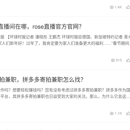
日
1.4K
nly直播间在哪，rose直播官方官网？
报 【环球时报记者 潘晓彤 王鹏杰 环球时报驻德国、新加坡特约记者 青
家人们新年好！过年了，我肯定要为家人们准备更大的福利……”春节期间
播电…
915
拍兼职，拼多多寄拍兼职怎么找？
工作吗？想要轻松赚钱吗？您有没有考虑过拼多多寄拍兼职？拼多多作为
商平台，其拼多多寄拍兼职也日益受到大家的关注。那么，为什么它会这
关注呢？我们细说一…
1.1K