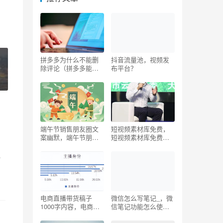
拼多多为什么不能删
抖音流量池，视频发
除评论（拼多多能删
布平台？
除评论吗）
端午节销售朋友圈文
短视频素材库免费，
案幽默，端午节朋友
短视频素材库免费下
圈营销文案？
载？
融
电商直播带货稿子
微信怎么写笔记_，微
1000字内容，电商直
信笔记功能怎么使
播带货稿子1000字大
用？