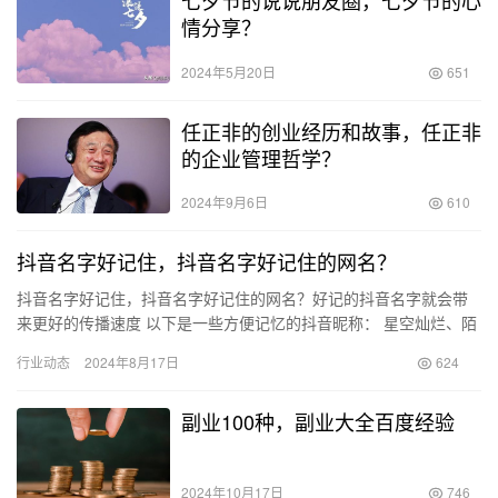
七夕节的说说朋友圈，七夕节的心
情分享？
2024年5月20日
651
任正非的创业经历和故事，任正非
的企业管理哲学？
2024年9月6日
610
抖音名字好记住，抖音名字好记住的网名？
抖音名字好记住，抖音名字好记住的网名？好记的抖音名字就会带
来更好的传播速度 以下是一些方便记忆的抖音昵称： 星空灿烂、陌
生人请止步、左耳倾听绵绵情语、友谊之光芒、常保愉悦、爱的闪
行业动态
2024年8月17日
624
耀…
副业100种，副业大全百度经验
2024年10月17日
746