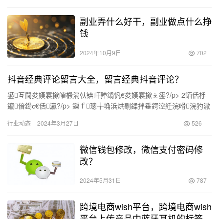
副业弄什么好干，副业做点什么挣
钱
2024年10月9日
702
抖音经典评论留言大全，留言经典抖音评论？
鍙互閫夋嫨褰撳皬椴滆倝锛屽亸鍋忛€夋嫨褰撳ぇ鍙?/p> 2銆佸杽
鑹偣鍚с€佸瀛?/p> 鏁ｆ璁╁埆浜烘劅鍒拌垂鍔涳紝浣嗗浣犳潵
璇存槸閿荤偧瀛╁瓙[鎹傝劯] 瑕…
行业动态
2024年3月27日
526
微信钱包修改，微信支付密码修
改？
2024年5月31日
787
跨境电商wish平台，跨境电商wish
平台上传产品中蓝牙耳机的标签