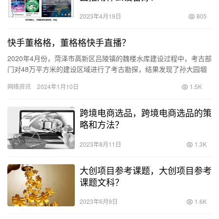
2023年4月19日
805
快手董格格，董格格快手直播？
2020年4月份，菏泽市高新区吕陵镇的魏楼水库建设过程中，考古部
门对48万平方米的建设区域进行了考古勘探，结果发现了孙大园堌
堆、侯庄堌堆和侯庄西遗址3处古代文化遗址。 经过近1年的…
网络资讯
2024年1月10日
1.5K
跨境电商选品，跨境电商选品的策
略和方法？
2023年8月11日
1.3K
大创项目参考课题，大创项目参考
课题文科？
2023年6月9日
1.6K