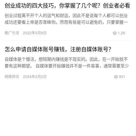
创业成功的四大技巧，你掌握了几个呢？创业者必看
创业过程离不开个人的运气和财运，因此不是说每个人都可以创业
成功还要看上帝是否青睐你。然而有些是可以避免的，只要掌握一
定的创业技巧，成功将离你不会太远。 下面总结几个技巧，如果能
推广引流
2022年5月9日
1.2K
够掌…
怎么申请自媒体账号赚钱，注册自媒体账号？
自媒体是个慢活，想短期内赚钱是不现实的。因此，在一开始就不
要有这种期望。 自媒体要开始赚钱并不是一件易事，通常需要至少
半年的时间。有人声称能够在短时间内实现收益，这通常是骗局，
网络资讯
2024年2月2日
931
可能…
吃鸡游戏陪玩多少钱一个小时（游
戏陪玩多少钱一个小时,技术不好
的）
2022年7月20日
1.0K
闲鱼二手家具衣柜，闲鱼二手家具
衣柜古冶附近？