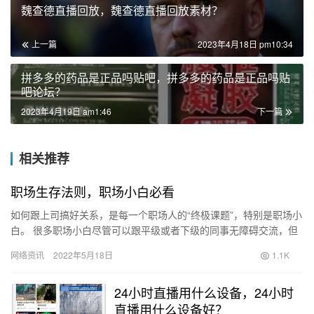
魏查德直播回放，魏查德直播回放素材？
上一篇
2023年4月18日 pm10:34
拼多多的药品是正品吗贴吧，拼多多的药品是正品吗贴
吧论坛？
2023年4月19日 am1:46
下一篇
相关推荐
职场生存法则，职场小白必看
如何跟上司搞好关系，是每一个职场人的“终极课题”，特别是职场小
白。 很多职场小白尽管可以跟平级或者下级的同事无障碍交流，但
却不敢面对自己的上司，甚至看见上司就溜边，白白浪费了展现
网络资讯
2022年5月18日
1.1K
自…
24小时直播用什么设备，24小时
直播用什么设备好？