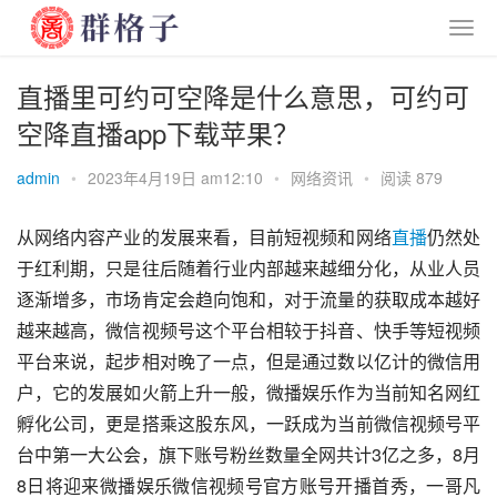
直播里可约可空降是什么意思，可约可
空降直播app下载苹果？
admin
•
2023年4月19日 am12:10
•
网络资讯
•
阅读 879
从网络内容产业的发展来看，目前短视频和网络
直播
仍然处
于红利期，只是往后随着行业内部越来越细分化，从业人员
逐渐增多，市场肯定会趋向饱和，对于流量的获取成本越好
越来越高，微信视频号这个平台相较于抖音、快手等短视频
平台来说，起步相对晚了一点，但是通过数以亿计的微信用
户，它的发展如火箭上升一般，微播娱乐作为当前知名网红
孵化公司，更是搭乘这股东风，一跃成为当前微信视频号平
台中第一大公会，旗下账号粉丝数量全网共计3亿之多，8月
8日将迎来微播娱乐微信视频号官方账号开播首秀，一哥凡