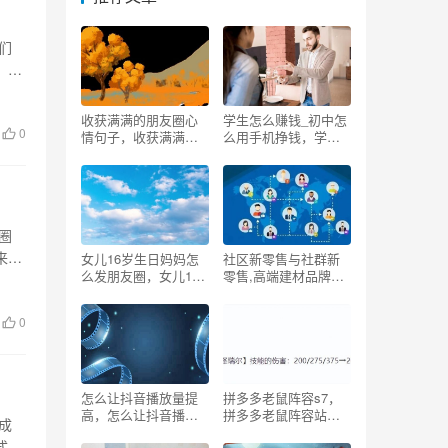
们
，是
收获满满的朋友圈心
学生怎么赚钱_初中怎
0
情句子，收获满满的
么用手机挣钱，学生
朋友圈心情句子简
怎么赚钱最快？
短？
圈
来查
女儿16岁生日妈妈怎
社区新零售与社群新
么发朋友圈，女儿16
零售,高端建材品牌有
岁生日妈妈怎么发朋
哪些
友圈说说？
0
怎么让抖音播放量提
拼多多老鼠阵容s7，
高，怎么让抖音播放
拼多多老鼠阵容站
成
量提高免费？
位？
式，