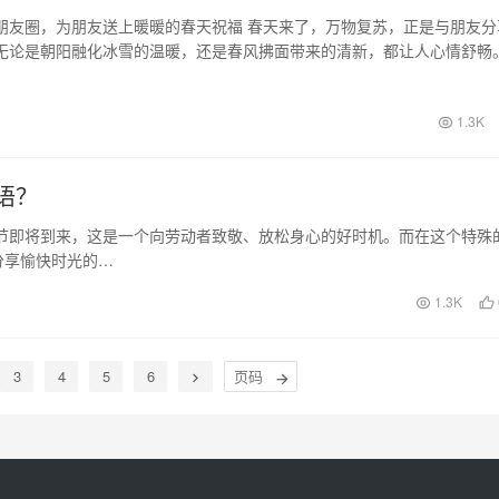
朋友圈，为朋友送上暖暖的春天祝福 春天来了，万物复苏，正是与朋友分
无论是朝阳融化冰雪的温暖，还是春风拂面带来的清新，都让人心情舒畅
满生机的…
1.3K
语？
节即将到来，这是一个向劳动者致敬、放松身心的好时机。而在这个特殊
分享愉快时光的…
1.3K
3
4
5
6