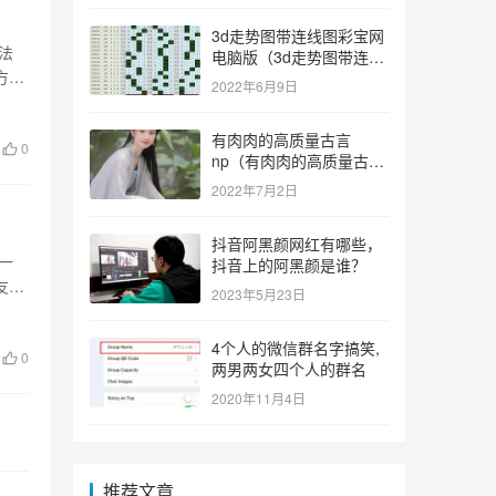
3d走势图带连线图彩宝网
法
电脑版（3d走势图带连线
方
图彩宝网手机版）
2022年6月9日
有肉肉的高质量古言
0
np（有肉肉的高质量古言
np推荐）
2022年7月2日
抖音阿黑颜网红有哪些，
一
抖音上的阿黑颜是谁？
友。
2023年5月23日
4个人的微信群名字搞笑,
0
两男两女四个人的群名
2020年11月4日
推荐文章