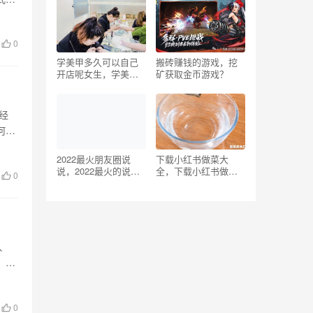
0
学美甲多久可以自己
搬砖赚钱的游戏，挖
开店呢女生，学美甲
矿获取金币游戏？
多久能开店？
经
何在
2022最火朋友圈说
下载小红书做菜大
说，2022最火的说说
全，下载小红书做菜
0
短句？
大全1？
、
。然
0