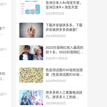
亚洲日本人Av淘宝天堂，
0
亚洲日本Aⅴ淘宝天堂
2022年9月2日
下载并安装拼多多，下载
提个
并安装拼多多到桌面？
随
2023年6月28日
2022抖音网红收入最高的
0
前十名，2022抖音网红收
入最高的前十名有哪些？
2022年11月25日
色盲测试图片60张附加答
传和
案（色盲测试图片60张复
引人
杂）
2022年6月24日
拼多多转人工客服电话技
0
巧，拼多多人工热线
9541344？
2023年6月25日