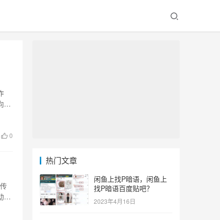
作
向通
0
热门文章
闲鱼上找P暗语，闲鱼上
宣传
找P暗语百度贴吧？
动将
2023年4月16日