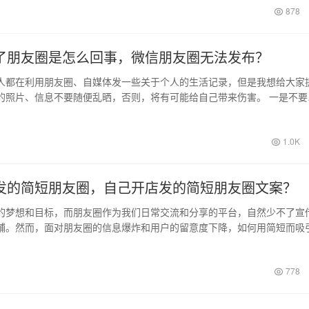
日
878
了朋友圈是怎么回事，微信朋友圈无法发布？
人都在利用朋友圈、自媒体发一些关于个人的生活记录，但是我想给大家
的照片、信息不要随便乱晒，否则，将有可能给自己带来伤害。 一是不要
置及家人…
日
1.0K
发的简短朋友圈，自己开店发的简短朋友圈文案？
的梦想和目标，而朋友圈作为我们日常交流和分享的平台，自然少不了宣
铺。然而，面对朋友圈的信息爆炸和用户的留意度下降，如何用简短而吸
我们的店…
778