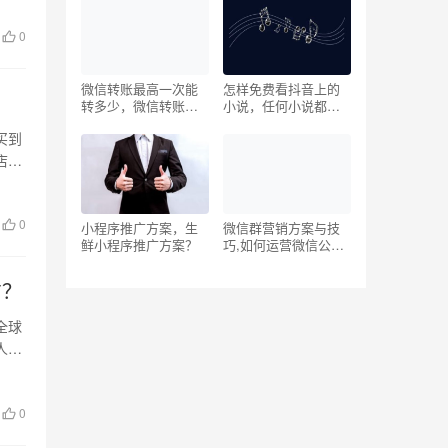
0
微信转账最高一次能
怎样免费看抖音上的
转多少，微信转账限
小说，任何小说都能
额？
搜到的软件？
买到
店购
0
小程序推广方案，生
微信群营销方案与技
鲜小程序推广方案？
巧,如何运营微信公众
号
方？
全球
人们
0