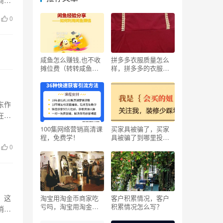
0
咸鱼怎么赚钱,也不收
拼多多衣服质量怎么
摊位费（转转咸鱼怎
样，拼多多的衣服质
么赚钱）
量怎么样？
东作
在国
100集网络营销高清课
买家具被骗了，买家
程，免费学！
具被骗了到哪里投
诉？
0
？
，这
淘宝用淘金币商家吃
客户积累情况，客户
亏吗，淘宝用淘金币
积累情况怎么写？
消费
商家吃亏吗？