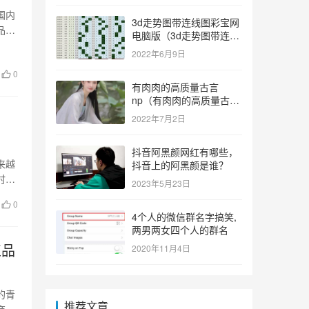
国内
3d走势图带连线图彩宝网
品是
电脑版（3d走势图带连线
图彩宝网手机版）
2022年6月9日
0
有肉肉的高质量古言
np（有肉肉的高质量古言
np推荐）
2022年7月2日
抖音阿黑颜网红有哪些，
来越
抖音上的阿黑颜是谁？
时，
2023年5月23日
0
4个人的微信群名字搞笑,
两男两女四个人的群名
正品
2020年11月4日
的青
推荐文章
商平