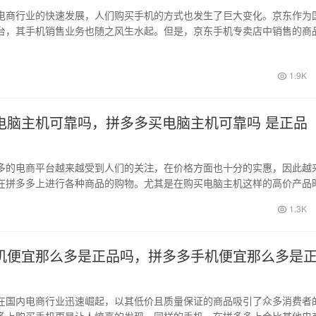
电商行业的快速发展，人们购买手机的方式也发生了巨大变化。京东作为
台，其手机销售业务也随之风生水起。但是，京东手机专卖店中销售的商
呢？本文…
1.9K
电脑主机可靠吗，拼多多买电脑主机可靠吗 是正品
多的电商平台越来越受到人们的关注，在价格方面也十分的实惠，因此越
在拼多多上进行各种商品的购物。尤其是在购买电脑主机这样的高价产品
这个平台…
1.3K
机便宜那么多是正品吗，拼多多手机便宜那么多是
在国内电商行业迅速崛起，以其低价且质量保证的商品吸引了众多消费者
多上购买手机更是让人惊喜的发现，同样的手机，在拼多多上会比其他电