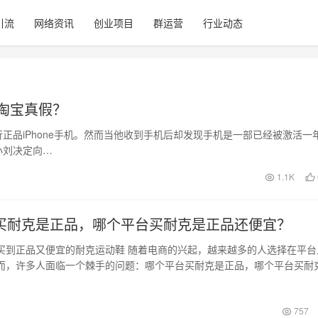
引流
网络资讯
创业项目
群运营
行业动态
淘宝真假？
正品iPhone手机。然而当他收到手机后却发现手机是一部已经被激活一
小刘决定向…
1.1K
买耐克是正品，哪个平台买耐克是正品还便宜？
买到正品又便宜的耐克运动鞋 随着电商的兴起，越来越多的人选择在平台
而，许多人面临一个棘手的问题：哪个平台买耐克是正品，哪个平台买耐
本文将为…
757