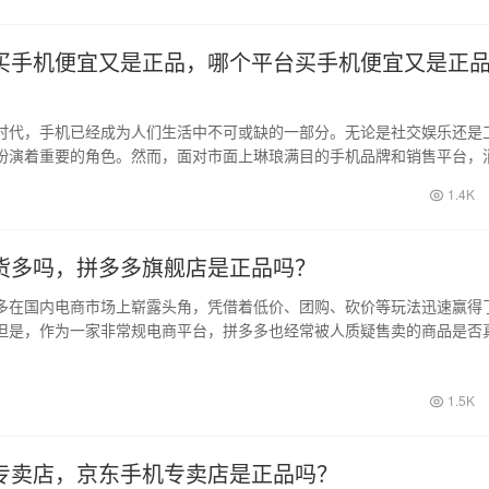
买手机便宜又是正品，哪个平台买手机便宜又是正
时代，手机已经成为人们生活中不可或缺的一部分。无论是社交娱乐还是
扮演着重要的角色。然而，面对市面上琳琅满目的手机品牌和销售平台，
选择困难…
1.4K
货多吗，拼多多旗舰店是正品吗？
多在国内电商市场上崭露头角，凭借着低价、团购、砍价等玩法迅速赢得
但是，作为一家非常规电商平台，拼多多也经常被人质疑售卖的商品是否
居多。特别…
1.5K
专卖店，京东手机专卖店是正品吗？