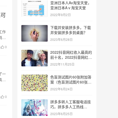
亚洲日本人Av淘宝天堂，
亚洲日本Aⅴ淘宝天堂
品可
2022年9月2日
下载并安装拼多多，下载
工作
并安装拼多多到桌面？
消费
2023年6月28日
0
2022抖音网红收入最高的
前十名，2022抖音网红收
入最高的前十名有哪些？
2022年11月25日
了一
色盲测试图片60张附加答
真
案（色盲测试图片60张复
杂）
2022年6月24日
0
拼多多转人工客服电话技
巧，拼多多人工热线
9541344？
2023年6月25日