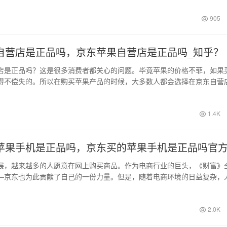
905
自营店是正品吗，京东苹果自营店是正品吗_知乎？
店是正品吗？这是很多消费者都关心的问题。毕竟苹果的价格不菲，如果
得不偿失的。所以在购买苹果产品的时候，大多数人都会选择在京东自营
样做真的…
1.4K
苹果手机是正品吗，京东买的苹果手机是正品吗官
展，越来越多的人愿意在网上购买商品。作为电商行业的巨头，《财富》
业——京东也为此贡献了自己的一份力量。但是，随着电商环境的日益复杂，
京…
2.0K