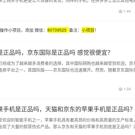
格，引得…
1.4K
操作小项目，添加 微信：
80709525
备注：
小项目
！
是正品吗，京东国际是正品吗 感觉很便宜？
已经成为了越来越多消费者的选择，其中国际网购也越来越受到欢迎。京
电商平台之一，其国际版——京东国际也迅速展开。然而，随着京东国际
多消费者…
1.5K
果手机是正品吗，天猫和京东的苹果手机是正品吗
受欢迎的智能手机之一，苹果手机具有着高昂的价格和高质量的生产标准
出现了大量的假冒伪劣产品。那么京东和天猫的苹果手机到底是正品吗？
得真正的…