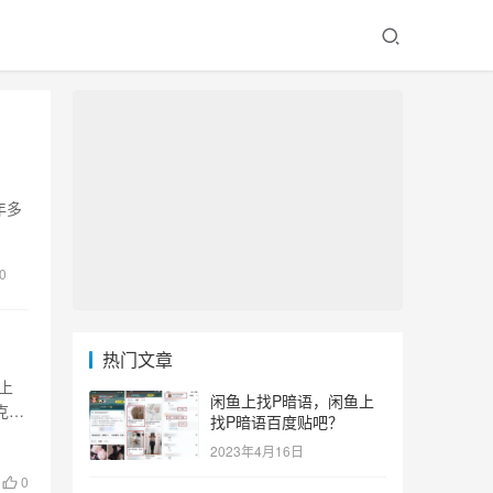
年多
0
热门文章
上
闲鱼上找P暗语，闲鱼上
克是
找P暗语百度贴吧？
2023年4月16日
0