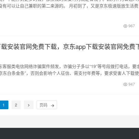
没有可以让自己兼职的第二来源的。 月初到了，又是京东极速版放生活费
点开京东…
967
p下载安装官网免费下载，京东app下载安装官网免费
东客服类电信网络诈骗案件频发，诈骗分子多以“19”等号段拨打电话，要
”“京东白条金条”，否则会影响个人征信、需支付年费等，要求受害人下载
…
947
1
2