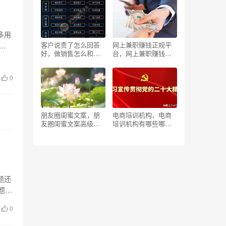
款？
多用
客户说贵了怎么回答
网上兼职赚钱正规平
短
好，做销售怎么和客
台，网上兼职赚钱正
户聊天？
规平台学生推荐？
0
朋友圈闺蜜文案，朋
电商培训机构，电商
友圈闺蜜文案高级短
培训机构有哪些哪家
句搞笑？
比较好？
题还
题
0