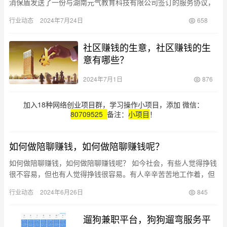
消保盾发送了一份与湖南元气教育科技有限公司签订的服务协议，
该协议特别指明：乙方仅为板绘教学培训技能在线服务公司，仅…
行业动态
2024年7月24日
658
社区赚钱的生意，社区赚钱的生
意有哪些？
2024年7月1日
876
加入18种网络创业项目群，学习操作小项目，添加 微信：
80709525
备注：
小项目
！
如何做陪聊赚钱，如何做陪聊赚钱呢？
如何做陪聊赚钱，如何做陪聊赚钱呢？ 如今社会，有些人觉得挣钱
很不容易，但也有人觉得挣钱很容易。有人辛辛苦苦地工作着，但
时刻担心着失业；也有人忙忙碌碌，最终攒够了买房的首付。 让我
行业动态
2024年6月26日
845
今…
遛狗兼职平台，狗狗遛弯服务平